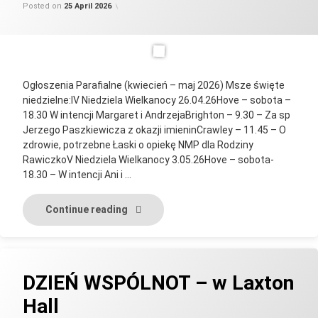
Updated on
by
Categories:
parafia_admin
Uncategorised
25 April 2026
Posted on
25 April 2026
Ogłoszenia Parafialne (kwiecień – maj 2026) Msze święte
niedzielne:IV Niedziela Wielkanocy 26.04.26Hove – sobota –
18.30 W intencji Margaret i AndrzejaBrighton – 9.30 – Za sp
Jerzego Paszkiewicza z okazji imieninCrawley – 11.45 – O
zdrowie, potrzebne Łaski o opiekę NMP dla Rodziny
RawiczkoV Niedziela Wielkanocy 3.05.26Hove – sobota-
18.30 – W intencji Ani i …
Ogłoszenia Parafialne
Continue reading
DZIEŃ WSPÓLNOT – w Laxton
Hall