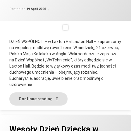
Updated on
by
Categories:
parafia_admin
Uncategorised
22 May 2026
Posted on
19 April 2026
DZIEŃ WSPÓLNOT – w Laxton HallLaxton Hall – zapraszamy
na wspólną modlitwę i uwielbienie W niedzielę, 21 czerwca,
Polska Misja Katolicka w Anglii i Walii serdecznie zaprasza
na Dzień Wspólnot „WyTchnienie”, który odbędzie się w
Laxton Hall. Będzie to wyjątkowy czas modlitwy, jedności i
duchowego umocnienia – obejmujący różaniec,
Eucharystię, adorację, uwielbienie oraz modlitwę o
uzdrowienie. …
DZIEŃ WSPÓLNOT – w Laxton Hall
Continue reading
Wesoły Dzień Dziecka w