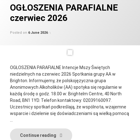
OGŁOSZENIA PARAFIALNE
czerwiec 2026
Updated on
by
Categories:
parafia_admin
Uncategorised
6 June 2026
Posted on
6 June 2026
OGŁOSZENIA PARAFIALNE Intencje Mszy Świętych
niedzielnych na czerwiec 2026 Spotkania grupy AA w
Brighton. Informujemy, że polskojęzyczna grupa
Anonimowych Alkoholików (AA) spotyka się regularnie w
każdą środę o godz. 18.00 w: Brightelm Centre, 40 North
Road, BN1 1YD. Telefon kontaktowy: 02039160097.
Uczestnicy spotkań podkreślają, że wspólnota, wzajemne
wsparcie i dzielenie się doświadczeniami są wielką pomocą
…
OGŁOSZENIA PARAFIALNE czerwiec 202
Continue reading