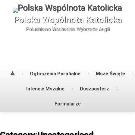
Skip
to
content
Polska Wspólnota Katolicka
Południowo Wschodnie Wybrzeże Anglii
⛪
Ogłoszenia Parafialne
Msze Święte
Intencje Mszalne
Duszpasterz
Formularze
Category:
Uncategorised