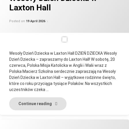
Laxton Hall
Updated on
by
Categories:
parafia_admin
Uncategorised
19 April 2026
Posted on
19 April 2026
Wesoły Dzień Dziecka w Laxton Hall DZIEŃ DZIECKA Wesoły
Dzień Dziecka – zapraszamy do Laxton Hall! W sobotę, 20
czerwca, Polska Misja Katolicka w Anglii i Walii wraz z
Polska Macierz Szkolna serdecznie zapraszają na Wesoły
Dzień Dziecka w Laxton Hall – wyjątkowe rodzinne święto,
które co roku przyciąga tysiące Polaków. Na wszystkich
uczestników czeka …
Wesoły Dzień Dziecka w Laxton Hall
Continue reading