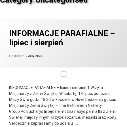
INFORMACJE PARAFIALNE –
lipiec i sierpień
Updated on
by
Categories:
parafia_admin
Uncategorised
9 July 2026
Posted on
9 July 2026
INFORMACJE PARAFIALNE – lipiec i sierpień 1.Wizyta
Misjonarzy z Ziemi Świętej. W sobotę, 18 lipca, podczas
Mszy Św. o godz. 18:30 w kościele w Hove będziemy gościć
Misjonarzy Ziemi Świętej – The Bethlehem Nativity
Group.Po Eucharystii będzie można nabyć pamiątki z Ziemi
Świętej, między innymi krzyże, różańce, medaliki oraz ikony.
Serdecznie zapraszamy do udziału i …