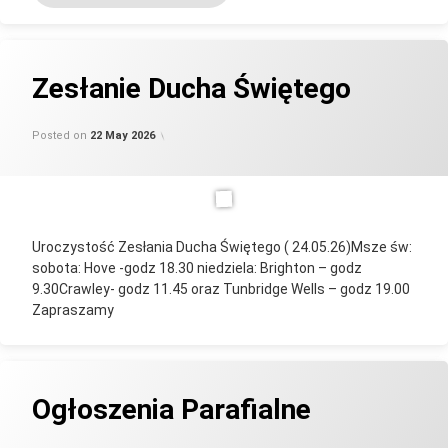
Zesłanie Ducha Świętego
Updated on
by
Categories:
parafia_admin
Uncategorised
27 June 2026
Posted on
22 May 2026
Uroczystość Zesłania Ducha Świętego ( 24.05.26)Msze św:
sobota: Hove -godz 18.30 niedziela: Brighton – godz
9.30Crawley- godz 11.45 oraz Tunbridge Wells – godz 19.00
Zapraszamy
Ogłoszenia Parafialne