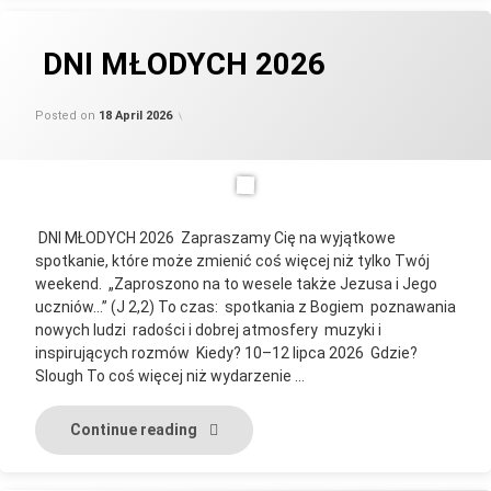
DNI MŁODYCH 2026
Updated on
by
Categories:
parafia_admin
Uncategorised
19 April 2026
Posted on
18 April 2026
DNI MŁODYCH 2026 Zapraszamy Cię na wyjątkowe
spotkanie, które może zmienić coś więcej niż tylko Twój
weekend. „Zaproszono na to wesele także Jezusa i Jego
uczniów…” (J 2,2) To czas: spotkania z Bogiem poznawania
nowych ludzi radości i dobrej atmosfery muzyki i
inspirujących rozmów Kiedy? 10–12 lipca 2026 Gdzie?
Slough To coś więcej niż wydarzenie …
DNI MŁODYCH 2026
Continue reading