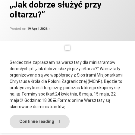
„Jak dobrze służyć przy
ołtarzu?”
Updated on
by
Categories:
parafia_admin
Uncategorised
19 April 2026
Posted on
19 April 2026
Serdecznie zapraszam na warsztaty dla ministrantów
dorosłych pt.„Jak dobrze służyć przy ołtarzu?” Warsztaty
organizowane są we współpracy z Siostrami Misjonarkami
Chrystusa Króla dla Polonii Zagranicznej (MChR). Będzie to
praktyczny kurs liturgiczny, podczas którego skupimy się
na: 📅 Terminy spotkań:24 kwietnia, 8 maja, 15 maja, 22
maja⏰ Godzina: 18:30💻 Forma: online Warsztaty są
skierowane do ministrantów, …
„Jak dobrze służyć przy ołtarzu?”
Continue reading