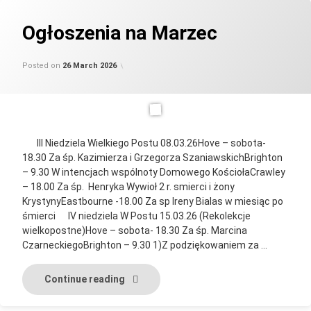
Ogłoszenia na Marzec
Updated on
by
Categories:
parafia_admin
Uncategorised
19 April 2026
Posted on
26 March 2026
III Niedziela Wielkiego Postu 08.03.26Hove – sobota-
18.30 Za śp. Kazimierza i Grzegorza SzaniawskichBrighton
– 9.30 W intencjach wspólnoty Domowego KościołaCrawley
– 18.00 Za śp. Henryka Wywioł 2 r. smierci i żony
KrystynyEastbourne -18.00 Za sp Ireny Bialas w miesiąc po
śmierci IV niedziela W Postu 15.03.26 (Rekolekcje
wielkopostne)Hove – sobota- 18.30 Za śp. Marcina
CzarneckiegoBrighton – 9.30 1)Z podziękowaniem za …
Ogłoszenia na Marzec
Continue reading