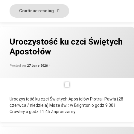
INFORMACJE PARAFIALNE – lipiec i sier
Continue reading
Uroczystość ku czci Świętych
Apostołów
Updated on
by
Categories:
parafia_admin
Uncategorised
27 June 2026
Posted on
27 June 2026
Uroczystość ku czci Świętych Apostołów Piotra i Pawła (28
czerwca / niedziela) Msze św. : w Brighton o godz 9.30 i
Crawley o godz 11.45 Zapraszamy