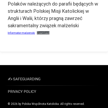
Polaków należących do parafii będących w
–
strukturach Polskiej Misji Katolickiej w
Info
Anglii i Walii, którzy pragną zawrzeć
sakramentalny związek małżeński
Informator-malzenski
Download
✍ SAFEGUARDING
PRIVACY POLICY
© 2026 by Polska Wspólnota Katolicka. All rights reserved.