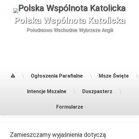
Skip
to
content
Polska Wspólnota Katolicka
Południowo Wschodnie Wybrzeże Anglii
⛪
Ogłoszenia Parafialne
Msze Święte
Intencje Mszalne
Duszpasterz
Formularze
Sakrament
Zamieszczamy wyjaśnienia dotyczą
małżeństwa