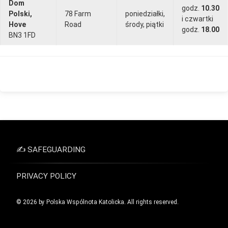
Dom
godz.
10.30
Polski,
78 Farm
poniedziałki,
i czwartki
Hove
Road
środy, piątki
godz.
18.00
BN3 1FD
✍ SAFEGUARDING
PRIVACY POLICY
© 2026 by Polska Wspólnota Katolicka. All rights reserved.