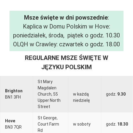
święte
w
Msze święte w dni powszednie
:
Kaplica w Domu Polskim w Hove:
języku
poniedziałek, środa, piątek o godz. 10.30
polskim
OLQH w Crawley: czwartek o godz. 18.00
REGULARNE MSZE ŚWIĘTE W
JĘZYKU POLSKIM
St Mary
Magdalen
Brighton
Church, 55
w każdą
godz.
9.30
BN1 3FH
Upper North
niedzielę
Street
St George,
Hove
Court Farm
w soboty
godz.
18.30
BN3 7QR
Rd