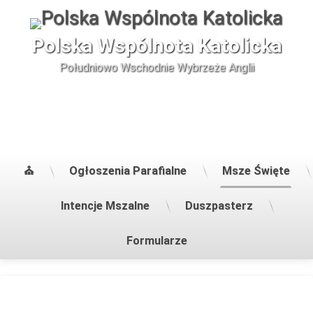
Skip
to
content
Polska Wspólnota Katolicka
Południowo Wschodnie Wybrzeże Anglii
⛪
Ogłoszenia Parafialne
Msze Święte
Intencje Mszalne
Duszpasterz
Formularze
Regularne
Msze