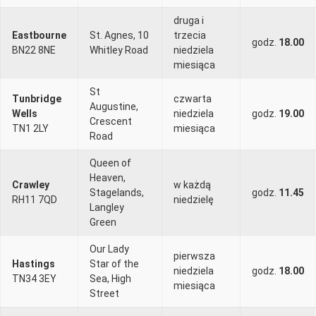
druga i
Eastbourne
St. Agnes, 10
trzecia
godz.
18.00
BN22 8NE
Whitley Road
niedziela
miesiąca
St
Tunbridge
czwarta
Augustine,
Wells
niedziela
godz.
19.00
Crescent
TN1 2LY
miesiąca
Road
Queen of
Heaven,
Crawley
w każdą
Stagelands,
godz.
11.45
RH11 7QD
niedzielę
Langley
Green
Our Lady
pierwsza
Hastings
Star of the
niedziela
godz.
18.00
TN34 3EY
Sea, High
miesiąca
Street