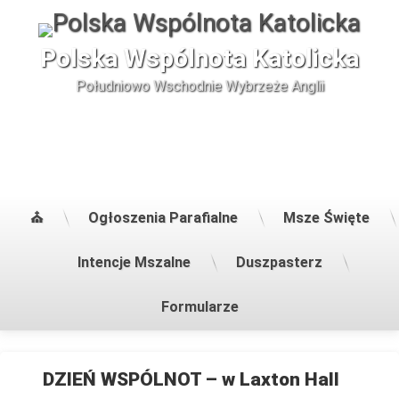
Skip
to
content
Polska Wspólnota Katolicka
Południowo Wschodnie Wybrzeże Anglii
⛪
Ogłoszenia Parafialne
Msze Święte
Intencje Mszalne
Duszpasterz
Formularze
DZIEŃ
DZIEŃ WSPÓLNOT – w Laxton Hall
WSPÓLNOT