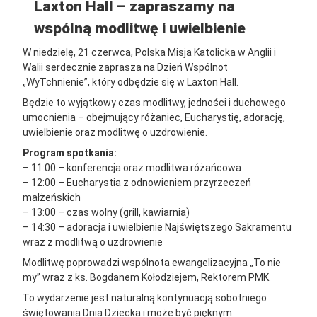
Laxton Hall – zapraszamy na
–
wspólną modlitwę i uwielbienie
w
W niedzielę, 21 czerwca, Polska Misja Katolicka w Anglii i
Laxton
Walii serdecznie zaprasza na Dzień Wspólnot
„WyTchnienie”, który odbędzie się w Laxton Hall.
Hall
Będzie to wyjątkowy czas modlitwy, jedności i duchowego
umocnienia – obejmujący różaniec, Eucharystię, adorację,
Posted on
19 April 2026
uwielbienie oraz modlitwę o uzdrowienie.
Updated on
22 May 2026
by
parafia_admin
Program spotkania:
Categories:
Uncategorised
– 11:00 – konferencja oraz modlitwa różańcowa
– 12:00 – Eucharystia z odnowieniem przyrzeczeń
małżeńskich
– 13:00 – czas wolny (grill, kawiarnia)
– 14:30 – adoracja i uwielbienie Najświętszego Sakramentu
wraz z modlitwą o uzdrowienie
Modlitwę poprowadzi wspólnota ewangelizacyjna „To nie
my” wraz z ks. Bogdanem Kołodziejem, Rektorem PMK.
To wydarzenie jest naturalną kontynuacją sobotniego
świętowania Dnia Dziecka i może być pięknym